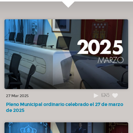
mantenimiento de instalaciones térmicas en dependencias municipales
prestados durante el primer trimestre de 2025.
APROBADA
00:36:13
8.(085/25) Dar cuenta del informe de la Tesorería Municipal sobre
cumplimiento, en el primer trimestre de 2025, de los plazos previstos en la Ley
de lucha contra la morosidad, en este Ayuntamiento.
DAR CUENTA
00:36:29
9.(086/25) Dar cuenta del informe de la Tesorería Municipal sobre
cumplimiento, en el primer trimestre de 2025, de los plazos previstos en la Ley
de lucha contra la morosidad, en el Patronato Monte del Pilar.
DAR CUENTA
00:36:43
10.(087/25) Dar cuenta del informe de Intervención sobre el estado
6245
27 Mar 2025
de ejecución presupuestaria en el primer trimestre del ejercicio 2025.
Pleno Municipal ordinario celebrado el 27 de marzo
DAR CUENTA
de 2025
00:36:56
11.(088/25) Dar cuenta del informe de Intervención sobre el
cumplimiento del objetivo de Estabilidad Presupuestaria en la ejecución del
primer trimestre del ejercicio 2025.