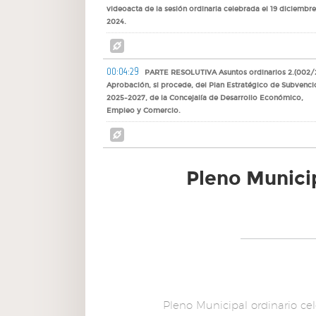
videoacta de la sesión ordinaria celebrada el 19 diciembr
2024.
00:04:29
PARTE RESOLUTIVA Asuntos ordinarios 2.(002/
Aprobación, si procede, del Plan Estratégico de Subvenci
2025-2027, de la Concejalía de Desarrollo Económico,
Empleo y Comercio.
00:25:06
3.(003/25) Aprobación, si procede, de la revisi
Pleno Municip
de tarifas del contrato de gestión indirecta mediante
concesión para la redacción del proyecto, construcción,
conservación y explotación del Centro Deportivo “El
Carralero” para el ejercicio 2024.
00:42:02
CONTROL DE LOS DEMÁS ÓRGANOS DE LA
CORPORACIÓN CONFORME A LO PREVISTO EN EL ART. 46.
DE LA LEY 7/85, DE 2 DE ABRIL 4.(004/25) Dar cuenta de 
Decretos y Resoluciones dictados por la Alcaldía y Concej
Pleno Municipal ordinario ce
Delegados de los números 4709/2024 al 5216/2024, amb