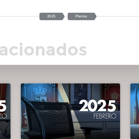
2025
Plenos
os
 los
lacionados
rias:
ox
ara
ona