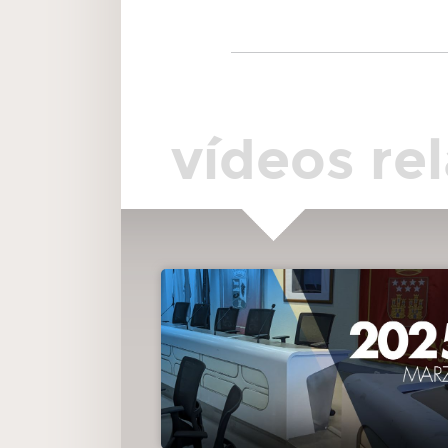
inclusive.
00:42:20
5.(005/25) Dar cuenta de los acuerdos adoptad
por la Junta de Gobierno Local en las sesiones celebradas
días 5,13 y 20 de diciembre de 2024.
vídeos re
00:42:33
6. Proposiciones no urgentes o mociones ordina
6.1(006/25) Moción presentada por el Grupo Municipal V
Majadahonda solicitando la creación de un Marketplace p
el negocio local.
00:59:34
6.2(007/25) Moción presentada por el Grupo
Municipal Socialista para la realización de actuaciones
urgentes y eliminación de barreras arquitectónicas en la z
centro.
01:18:41
6.3(008/25) Moción presentada por el Grupo