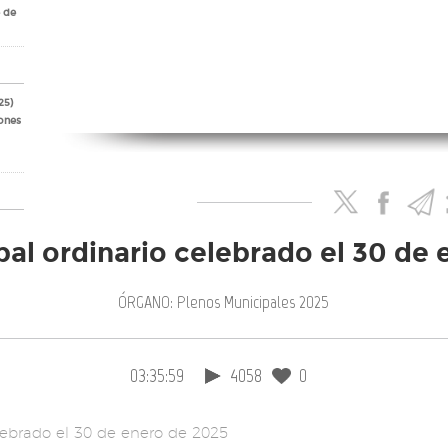
e de
25)
ones
ón
al ordinario celebrado el 30 de
ÓRGANO: Plenos Municipales 2025
03:35:59
4058
0
2.E)
los
ales
lebrado el 30 de enero de 2025
os