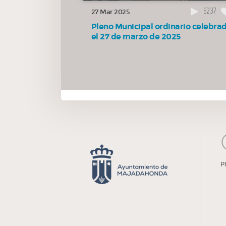
Municipal Socialista para la mejora del mantenimiento de 
6237
27 Mar 2025
parques públicos.
Pleno Municipal ordinario celebra
el 27 de marzo de 2025
01:36:04
6.4(009/25) Moción presentada por el Grupo
Municipal Vecinos por Majadahonda para la creación de l
figura del Cronista Oficial.
01:51:28
6.5(010/25) Moción presentada por el Grupo
Municipal Vox Majadahonda para que se habilite un espac
en la web corporativa a los grupos municipales.
02:06:56
6.6(011/25) Moción presentada por el Grupo
P
Municipal Más Madrid – Izquierda Unida para la colocaci
un stolperstein en homenaje a Mariano Escribano Valero,
majariego víctima del nazismo.
02:22:54