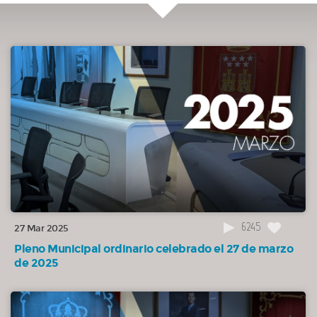
mantenimiento de instalaciones térmicas en dependencias municipales
prestados durante el primer trimestre de 2025.
APROBADA
00:36:13
8.(085/25) Dar cuenta del informe de la Tesorería Municipal sobre
cumplimiento, en el primer trimestre de 2025, de los plazos previstos en la Ley
de lucha contra la morosidad, en este Ayuntamiento.
DAR CUENTA
00:36:29
9.(086/25) Dar cuenta del informe de la Tesorería Municipal sobre
cumplimiento, en el primer trimestre de 2025, de los plazos previstos en la Ley
de lucha contra la morosidad, en el Patronato Monte del Pilar.
DAR CUENTA
00:36:43
10.(087/25) Dar cuenta del informe de Intervención sobre el estado
6245
27 Mar 2025
de ejecución presupuestaria en el primer trimestre del ejercicio 2025.
Pleno Municipal ordinario celebrado el 27 de marzo
DAR CUENTA
de 2025
00:36:56
11.(088/25) Dar cuenta del informe de Intervención sobre el
cumplimiento del objetivo de Estabilidad Presupuestaria en la ejecución del
primer trimestre del ejercicio 2025.