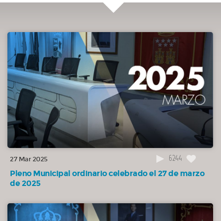
mantenimiento de instalaciones térmicas en dependencias municipales
prestados durante el primer trimestre de 2025.
APROBADA
00:36:13
8.(085/25) Dar cuenta del informe de la Tesorería Municipal sobre
cumplimiento, en el primer trimestre de 2025, de los plazos previstos en la Ley
de lucha contra la morosidad, en este Ayuntamiento.
DAR CUENTA
00:36:29
9.(086/25) Dar cuenta del informe de la Tesorería Municipal sobre
cumplimiento, en el primer trimestre de 2025, de los plazos previstos en la Ley
de lucha contra la morosidad, en el Patronato Monte del Pilar.
DAR CUENTA
00:36:43
10.(087/25) Dar cuenta del informe de Intervención sobre el estado
6244
27 Mar 2025
de ejecución presupuestaria en el primer trimestre del ejercicio 2025.
Pleno Municipal ordinario celebrado el 27 de marzo
DAR CUENTA
de 2025
00:36:56
11.(088/25) Dar cuenta del informe de Intervención sobre el
cumplimiento del objetivo de Estabilidad Presupuestaria en la ejecución del
primer trimestre del ejercicio 2025.