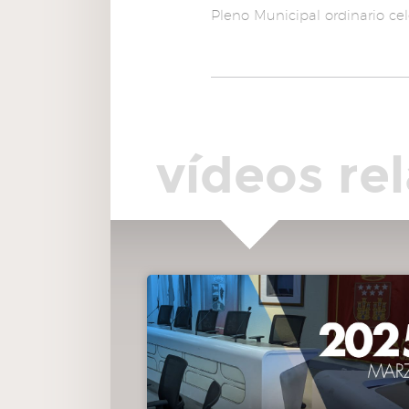
2025.
Pleno Municipal ordinario c
DAR CUENTA
01:00:49
6.(138/25) Dar cuenta del informe de control
financiero permanente sobre cumplimiento del objetivo d
estabilidad presupuestaria en la ejecución del segundo
trimestre del ejercicio 2025.
vídeos re
DAR CUENTA
01:01:06
7.(139/25) Dar cuenta de los Decretos y Resoluci
dictados por la Alcaldía y Concejales Delegados de los
números 2585/2025 al 3162/2025, ambos inclusive.
DAR CUENTA
01:01:28
8.(140/25) Dar cuenta de los acuerdos adoptado
la Junta de Gobierno Local en las sesiones celebradas los 
1, 4, 11, 18, 28 y 29 de julio y 1, 14, 20 y 28 de agosto de 202
DAR CUENTA
01:01:47
9. Proposiciones no urgentes o mociones ordinar