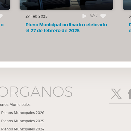
4292
ipal
27 Feb 2025
3
euda
do
Pleno Municipal ordinario celebrado
s
el 27 de febrero de 2025
ma
 del
icos
ÓRGANOS
de
lenos Municipales
Plenos Municipales 2026
Plenos Municipales 2025
Plenos Municipales 2024