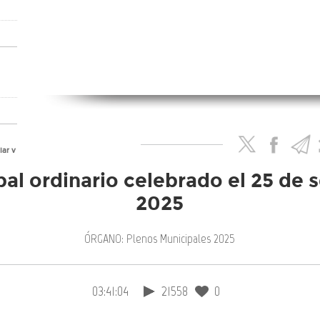
lar y
al ordinario celebrado el 25 de
2025
de,
ÓRGANO: Plenos Municipales 2025
as
03:41:04
21558
0
n
e