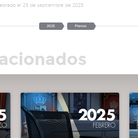
elebrado el 25 de septiembre de 2025
2025
Plenos
e
lacionados
ones
s por
días
5.
ias: