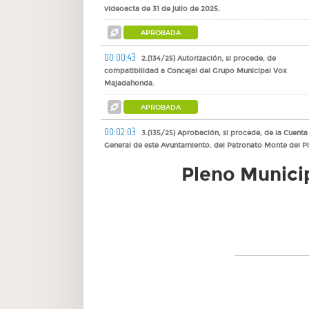
videoacta de 31 de julio de 2025.
APROBADA
00:00:43
2.(134/25) Autorización, si procede, de
compatibilidad a Concejal del Grupo Municipal Vox
Majadahonda.
APROBADA
00:02:03
3.(135/25) Aprobación, si procede, de la Cuenta
General de este Ayuntamiento, del Patronato Monte del Pi
de la sociedad mercantil “Patrimonio Municipal de
Pleno Municip
Majadahonda, S.A.” (PAMMASA), del ejercicio 2024.
APROBADA
00:31:57
4.(136/25) Resolución de alegaciones y, si proce
aprobación definitiva de la modificación de las Ordenanz
Fiscales para 2026.
APROBADA
01:00:38
5.(137/25) Dar cuenta del informe de Intervenció
sobre la ejecución presupuestaria del segundo trimestre d