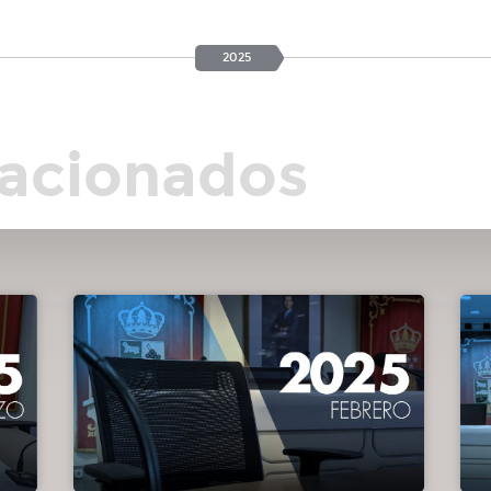
2025
os
 los
lacionados
os
lle
tumo