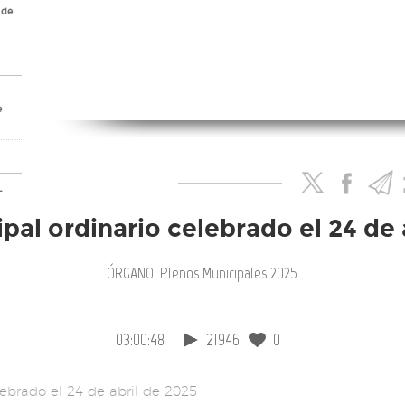
 de
e
-
ara
pal ordinario celebrado el 24 de 
ina
s
ÓRGANO: Plenos Municipales 2025
has
03:00:48
21946
0
ados
lebrado el 24 de abril de 2025