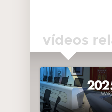
DAR CUENTA
00:02:27
5.(067/25) Dar cuenta de los acuerdos adoptad
por la Junta de Gobierno Local en las sesiones celebradas
días 7, 14, 21 y 28 de marzo de 2025.
vídeos re
DAR CUENTA
00:02:41
6.1(068/25) Moción presentada por el Grupo
Municipal Socialista para el apoyo y fomento de los grup
de teatro amateur de Majadahonda.
NO APROBADA
00:20:43
6.2(069/25) Moción presentada por el Grupo
Municipal Socialista para la realización de actuaciones
urgentes y eliminación de barreras arquitectónicas en la ca
San Roque.
NO APROBADA
00:36:41
6.3(070/25) Moción presentada por el Grupo
Municipal Vecinos por Majadahonda solicitando la
declaración de Hijos Adoptivos de la ciudad a título pós