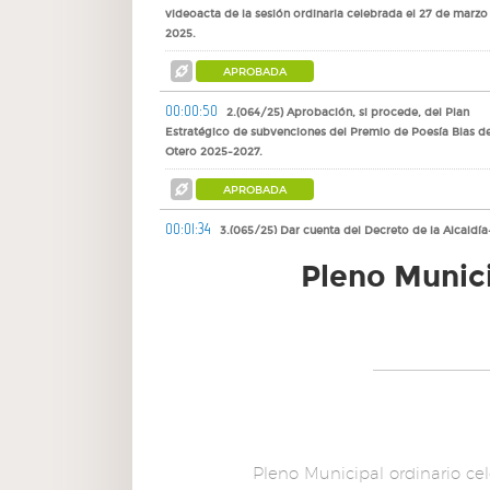
videoacta de la sesión ordinaria celebrada el 27 de marzo
2025.
APROBADA
00:00:50
2.(064/25) Aprobación, si procede, del Plan
Estratégico de subvenciones del Premio de Poesía Blas d
Otero 2025-2027.
APROBADA
00:01:34
3.(065/25) Dar cuenta del Decreto de la Alcaldía
Presidencia nº 1280/2025, de 8 de abril, por el que se decl
Pleno Munici
la emergencia de la ejecución subsidiaria de las obras de
demolición de la edificación inacabada y declarada en ru
inminente sita en la c/ Monte del Pilar c/v. a c/ Las Noria
(Polígono 4 29 (p), Manzana M-12 (Monte del Pilar) y se
autoriza la contratación de la ejecución subsidiaria de dic
obras de demolición.
DAR CUENTA
00:02:12
4.(066/25) Dar cuenta de los Decretos y
Resoluciones dictados por la Alcaldía y Concejales Deleg
Pleno Municipal ordinario ce
de los números 0601/2025 al 1145/2025, ambos inclusive.