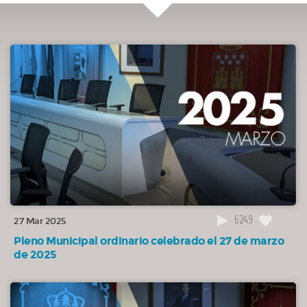
arquitectónicas en la calle San Roque.
NO APROBADA
00:36:41
6.3(070/25) Moción presentada por el Grupo Municipal Vecinos por
Majadahonda solicitando la declaración de Hijos Adoptivos de la ciudad a
título póstumo para el ex Director General de la UNESCO, Federico Mayor
Zaragoza, y el ex Secretario del Ayuntamiento de Majadahonda Antonio Martín
Sánchez.
NO APROBADA
00:48:28
6.4(071/25) Moción presentada por el Grupo Municipal Vecinos por
Majadahonda solicitando que se exima de la limitación de accesos y salidas
desde Majadahonda a la A-6 por la Avenida de la Victoria-Carretera de El
Plantío y Carretera de Las Rozas (ida y vuelta) para los vehículos sin distintivo
medioambiental.
6249
27 Mar 2025
NO APROBADA
Pleno Municipal ordinario celebrado el 27 de marzo
01:04:39
6.5(072/25) Moción presentada por el Grupo Municipal Vox
de 2025
Majadahonda para la supresión de la Ordenanza Municipal de Cooperación al
Desarrollo.
NO APROBADA