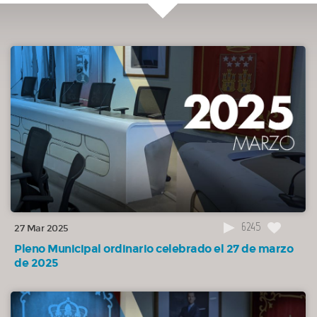
arquitectónicas en la calle San Roque.
NO APROBADA
00:36:41
6.3(070/25) Moción presentada por el Grupo Municipal Vecinos por
Majadahonda solicitando la declaración de Hijos Adoptivos de la ciudad a
título póstumo para el ex Director General de la UNESCO, Federico Mayor
Zaragoza, y el ex Secretario del Ayuntamiento de Majadahonda Antonio Martín
Sánchez.
NO APROBADA
00:48:28
6.4(071/25) Moción presentada por el Grupo Municipal Vecinos por
Majadahonda solicitando que se exima de la limitación de accesos y salidas
desde Majadahonda a la A-6 por la Avenida de la Victoria-Carretera de El
Plantío y Carretera de Las Rozas (ida y vuelta) para los vehículos sin distintivo
medioambiental.
6245
27 Mar 2025
NO APROBADA
Pleno Municipal ordinario celebrado el 27 de marzo
01:04:39
6.5(072/25) Moción presentada por el Grupo Municipal Vox
de 2025
Majadahonda para la supresión de la Ordenanza Municipal de Cooperación al
Desarrollo.
NO APROBADA